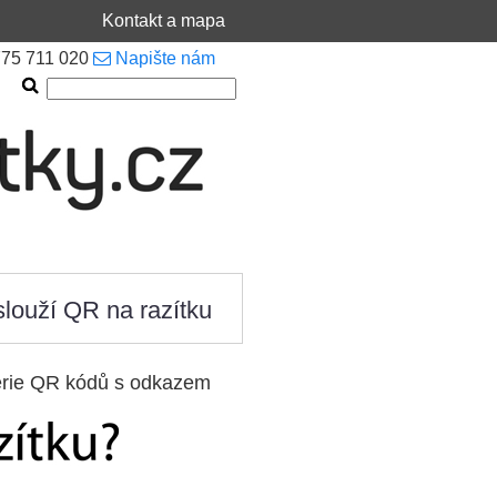
Kontakt a mapa
 775 711 020
Napište nám
slouží QR na razítku
erie QR kódů s odkazem