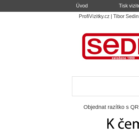
Úvod
Tisk vizit
ProfiVizitky.cz | Tibor Sedi
Objednat razítko s Q