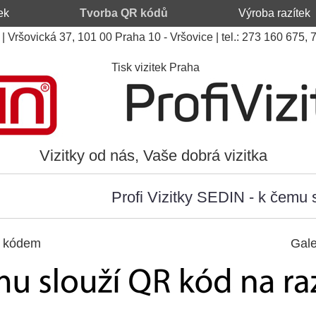
ek
Tvorba QR kódů
Výroba razítek
n | Vršovická 37, 101 00 Praha 10 - Vršovice | tel.: 273 160 675,
Tisk vizitek Praha
Vizitky od nás, Vaše dobrá vizitka
Profi Vizitky SEDIN - k čemu 
R kódem
......................................................................
Gal